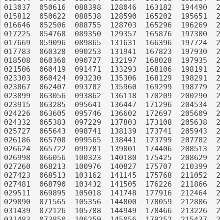
013037	050616	088398	128046	163182	194490	234661	279317	320554	357599

015812	050622	088538	128590	165202	195651	235455	279960	320592	357986

016646	052506	088755	128703	165296	196269	236257	281072	320767	360037

017225	054768	089350	129357	165876	197300	236308	281129	321276	361206

017669	059096	089865	131631	166396	197724	236426	281482	323125	361581

017783	060328	090253	131941	167823	197930	237910	282404	323463	361737

018508	060360	090727	132197	168028	197935	237914	282442	324659	361899

021506	060419	091471	133293	168106	198191	237919	283310	326249	363901

023303	060424	093230	135306	168129	198291	238161	283320	326402	364635

023867	062407	093782	135960	169299	198779	238240	283619	326557	365110

023899	063056	093862	136118	170209	200290	238966	284030	326877	365249

023915	063285	095641	136447	171296	204534	239621	284360	327996	365410

024226	063605	095746	136602	172697	205609	240961	284384	328463	366872

024332	065383	097229	137803	173108	205638	241077	284579	329635	367028

025727	065643	098741	138139	173741	205943	241126	285978	331214	368234

026186	065708	099565	138441	173799	207782	241280	286968	334045	368693

026624	065722	099781	139001	174406	208513	242360	286990	334843	368961

026998	066056	100323	140180	175425	208629	242731	287705	336668	370688

027260	068213	100976	140827	175707	210399	243292	289051	337211	371305

027423	068513	103162	141145	175768	211052	243929	289731	337969	372473

027481	068790	103432	141505	176226	211866	244364	290786	338138	373245

029511	069895	105018	141748	177916	212464	245003	293694	338678	373626

029890	071565	105356	144800	178059	212806	245794	295069	339000	374204

031439	072126	105788	144949	178466	213226	246693	297777	341598	374375

031483	073850	106259	145056	179252	215437	250277	298348	342976	374451
