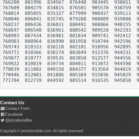
766280	801996	834567	876448	903445	938651	978276	XXXXXX

767609	804279	834815	876501	905578	938759	978707	XXXXXX

768014	805055	835327	877999	906937	939113	979325	XXXXXX

768046	806041	835745	879288	908809	939808	979478	XXXXXX

768237	806436	836031	880491	908866	940155	980991	XXXXXX

768697	806548	836961	880542	909520	942193	981349	XXXXXX

768903	807434	836981	881834	909741	942412	981639	XXXXXX

768983	808964	836990	881958	910744	942596	982348	XXXXXX

769743	810333	838118	882101	910956	942895	982589	XXXXXX

769771	810366	838174	883849	912376	944231	983464	XXXXXX

769877	810777	839535	883858	912577	944556	984144	XXXXXX

769922	810819	839734	884011	913072	944598	984251	XXXXXX

770039	811082	840158	884377	913564	944819	984806	XXXXXX

770446	812081	841886	885369	915036	945029	985638	XXXXXX

771704	812739	844592	885514	916535	945858	986585	XXXXXX

Contact Us
Contact Form
Facebook
@prizebondlite
Copyright © prizebondlite.com. All rights reserved