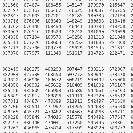
031560	074074	106455	145147	179970	215647	250389	298953	343383	375376

032197	075167	106467	146625	180087	216755	250492	301580	345125	377458

032847	075603	107201	148185	180336	217194	251004	303475	346402	377551

033716	076090	108343	148249	180603	218418	254706	305809	346404	378095

033762	076448	109494	148441	180798	219259	255538	306536	346409	378336

033963	076516	109529	148742	181060	220099	255798	307135	346718	379152

034338	077194	109570	149250	181318	221348	257057	307640	347574	379905

035111	077220	109603	149252	181886	221369	258302	309074	347772	380599

037213	077700	109778	149629	184545	221811	259319	309979	348070	381288

037370	077977	111340	151617	184726	222471	259826	310823	348264	381434

382419	426275	463293	507447	539216	572907	608049	641873	672471	712881

382904	427380	463550	507772	539944	573578	608503	642229	675034	713307

383832	430900	463672	508719	540492	575006	608609	642369	676948	714278

384350	430902	465632	510409	541602	576167	608913	643143	677013	714652

385126	432809	465903	510589	542061	576463	610162	643447	679357	715299

385889	432817	468896	511311	542320	576512	610968	643757	680743	715453

387311	434874	470399	511913	542497	576530	611944	643817	681739	715515

387706	435541	471992	514255	542638	576540	612411	644047	683371	716386

389105	435721	473482	514567	543066	576711	612625	644100	683443	717815

389228	435849	474016	515578	543492	577617	612670	645337	683574	717875

392193	436140	474041	517250	546496	578301	613211	645558	683936	718053

393203	436865	475824	517599	546920	580772	613671	645573	684713	718206
