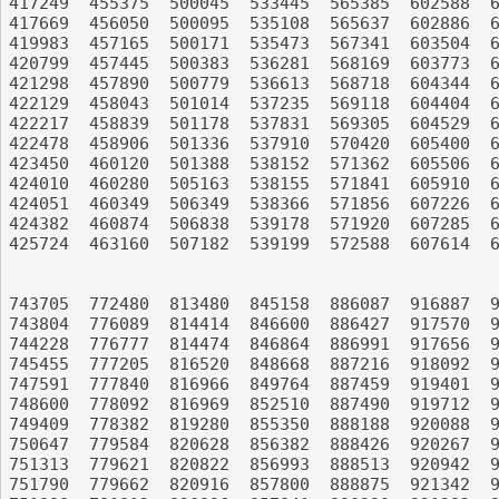
417249	455375	500045	533445	565385	602588	634024	664639	702010	735595

417669	456050	500095	535108	565637	602886	634284	664795	703038	736092

419983	457165	500171	535473	567341	603504	634453	665932	707142	736110

420799	457445	500383	536281	568169	603773	634844	666084	707382	736673

421298	457890	500779	536613	568718	604344	636896	666150	707721	737690

422129	458043	501014	537235	569118	604404	639034	667069	708254	738021

422217	458839	501178	537831	569305	604529	639217	667762	708368	738788

422478	458906	501336	537910	570420	605400	639399	668247	708611	738857

423450	460120	501388	538152	571362	605506	639625	668605	710367	738927

424010	460280	505163	538155	571841	605910	640548	668940	710828	741320

424051	460349	506349	538366	571856	607226	641264	669365	710847	741825

424382	460874	506838	539178	571920	607285	641357	669444	711091	743040

425724	463160	507182	539199	572588	607614	641682	671505	712715	743277

743705	772480	813480	845158	886087	916887	946220	988775

743804	776089	814414	846600	886427	917570	947525	989188

744228	776777	814474	846864	886991	917656	948413	989249

745455	777205	816520	848668	887216	918092	949474	989821

747591	777840	816966	849764	887459	919401	950340	990076

748600	778092	816969	852510	887490	919712	951781	991089

749409	778382	819280	855350	888188	920088	952026	991283

750647	779584	820628	856382	888426	920267	953815	991662

751313	779621	820822	856993	888513	920942	953820	991691

751790	779662	820916	857800	888875	921342	954173	992619
