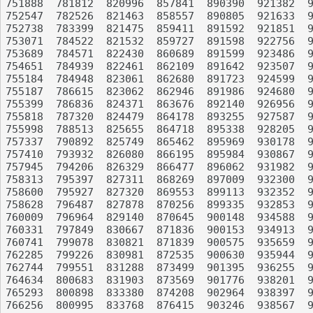
751888	781812	820996	857841	890390	921382	954773	993285

752547	782526	821463	858557	890805	921633	954881	993290

752738	783399	821475	859411	891592	921851	955454	993361

753071	784522	821532	859727	891598	922756	956144	993458

753689	784571	822430	860689	891599	923486	956906	994367

754651	784939	822461	862109	891642	923507	957941	994588

755184	784948	823061	862680	891723	924599	959340	994822

755187	786615	823062	862946	891986	924680	961004	995213

755399	786836	824371	863676	892140	926956	961099	995268

755818	787320	824479	864178	893255	927587	961134	995550

755998	788513	825655	864718	895338	928205	962503	996766

757337	790892	825749	865462	895969	930178	962989	997024

757410	793932	826080	866195	895984	930867	963145	997601

757945	794206	826329	866477	896062	931982	964453	999609

758313	795397	827311	868269	897009	932300	966654	999679

758600	795927	827320	869553	899113	932352	967205	999816

758628	796487	827878	870256	899335	932853	967630	XXXXXX

760009	796964	829140	870645	900148	934588	968896	XXXXXX

760331	797849	830667	871836	900153	934913	971640	XXXXXX

760741	799078	830821	871839	900575	935659	973057	XXXXXX

762285	799226	830981	872535	900630	935944	974553	XXXXXX

762744	799551	831288	873499	901395	936255	974575	XXXXXX

764634	800683	831903	873569	901776	938201	976051	XXXXXX

765293	800898	833380	874208	902964	938397	976844	XXXXXX

766256	800995	833768	876415	903246	938567	977299	XXXXXX
