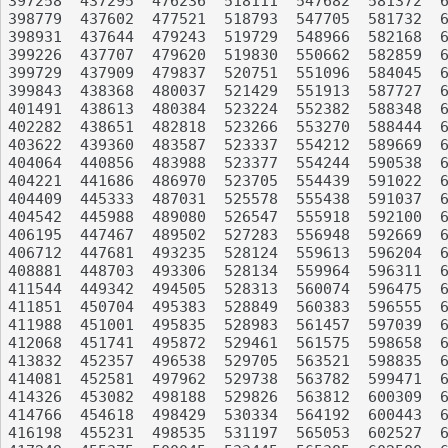
397258	437295	476236	518111	547682	581372	615205	646381	684762	718317

398779	437602	477521	518793	547705	581732	615652	646939	685398	718810

398931	437644	479243	519729	548966	582168	616388	647493	685554	719056

399226	437707	479620	519830	550662	582859	616491	647855	685657	719562

399729	437909	479837	520751	551096	584045	617237	648501	686603	720677

399843	438368	480037	521429	551913	587727	617910	651882	686614	720690

401491	438613	480384	523224	552382	588348	618209	652460	688271	721560

402282	438651	482818	523266	553270	588444	618772	652723	688287	721584

403622	439360	483587	523337	554212	589669	618774	652807	688596	723311

404064	440856	483988	523377	554244	590538	618775	653148	688771	723440

404221	441686	486970	523705	554439	591022	620017	654289	689842	723445

404409	445333	487031	525578	555438	591037	621458	654481	690830	723989

404542	445988	489080	526547	555918	592100	621490	654948	692058	725184

406195	447467	489502	527283	556948	592669	622329	656496	693154	725714

406712	447681	493235	528124	559613	596204	623591	656550	693215	726862

408881	448703	493306	528134	559964	596311	625853	657288	694632	728534

411544	449342	494505	528313	560074	596475	626359	658262	694677	729699

411851	450704	495383	528849	560383	596555	627273	659835	695988	730159

411988	451001	495835	528983	561457	597039	627709	660228	697936	730535

412068	451741	495872	529461	561575	598658	630999	660688	698008	730630

413832	452357	496538	529705	563521	598835	631286	660838	698270	730635

414081	452581	497962	529738	563782	599471	631327	661029	699960	731532

414326	453082	498188	529826	563812	600309	631401	661274	700440	731982

414766	454618	498429	530334	564192	600443	632217	661551	701382	733385

416198	455231	498535	531197	565053	602527	633566	662951	701456	734989
