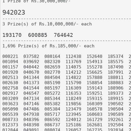
1 Prize of Rs.30,000,000/-

942023

-------------------------------------------------
3 Prize(s) of Rs.10,000,000/- each

193170	600885	764642

-------------------------------------------------
1,696 Prize(s) of Rs.185,000/- each

000221	037582	080164	112438	152640	185374	223123	260796	311405	349016

001094	039692	082320	113769	154913	185575	225308	261081	312341	349390

001157	040442	082659	114075	155278	187490	226535	261370	312587	349529

001920	040670	082770	114212	156625	187991	227417	263362	312739	351196

002513	041344	084504	114822	157880	188011	227455	263394	313203	351441

002630	041373	085190	115790	158854	188083	227983	265467	313405	352306

002758	041544	085197	116309	159143	188906	229444	265943	313442	352324

002917	046547	085272	116353	159251	189373	229759	266144	313570	352764

003209	047134	085344	118249	159315	189915	230045	266529	314705	353249

003623	047146	085382	119856	160309	190502	230908	268054	314990	353514

005090	047486	085384	123479	160578	190504	231044	269140	315187	353897

005539	047938	085717	123945	160683	190589	232048	272269	318390	354913

008733	048396	086592	124012	161729	192261	232231	272341	319241	355379

012373	048398	086737	125186	162681	192504	233058	275779	319404	356860

012844	049891	088074	126057	162735	192834	233072	276853	319893	357213
